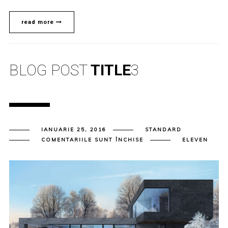
read more
BLOG POST
TITLE
3
IANUARIE 25, 2016
STANDARD
PENTRU
COMENTARIILE SUNT ÎNCHISE
ELEVEN
BLOG
POST
TITLE
3