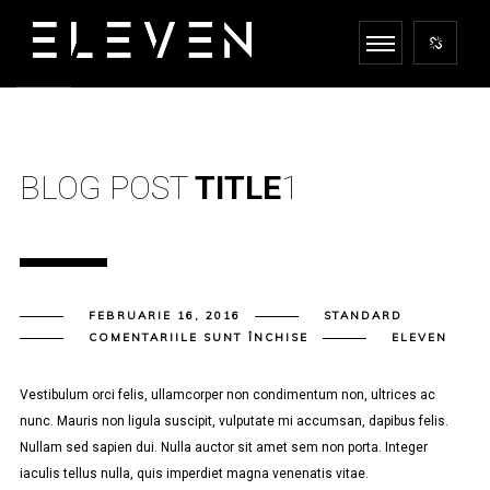
BLOG POST
TITLE
1
FEBRUARIE 16, 2016
STANDARD
PENTRU
COMENTARIILE SUNT ÎNCHISE
ELEVEN
BLOG
POST
TITLE
1
Vestibulum orci felis, ullamcorper non condimentum non, ultrices ac
nunc. Mauris non ligula suscipit, vulputate mi accumsan, dapibus felis.
Nullam sed sapien dui. Nulla auctor sit amet sem non porta. Integer
iaculis tellus nulla, quis imperdiet magna venenatis vitae.