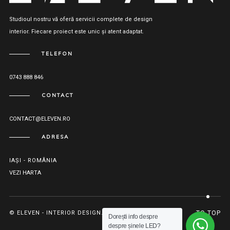
Studioul nostru vă oferă servicii complete de design
interior. Fiecare proiect este unic și atent adaptat.
TELEFON
0743 888 846
CONTACT
CONTACT@ELEVEN.RO
ADRESA
IAȘI - ROMÂNIA
VEZI HARTA
© ELEVEN - INTERIOR DESIGN. ALL RIGHTS RESERVED.
TO TOP
Dorești info despre
despre șinele LED?