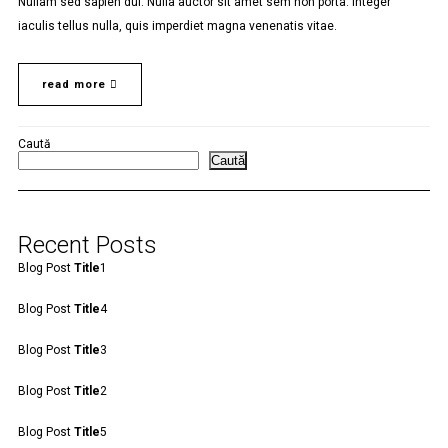
Nullam sed sapien dui. Nulla auctor sit amet sem non porta. Integer
iaculis tellus nulla, quis imperdiet magna venenatis vitae.
read more
Caută
Caută
Recent Posts
Blog Post
Title
1
Blog Post
Title
4
Blog Post
Title
3
Blog Post
Title
2
Blog Post
Title
5