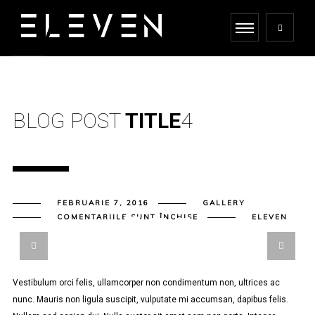
BLOG POST
TITLE
4
FEBRUARIE 7, 2016
GALLERY
PENTRU
COMENTARIILE SUNT ÎNCHISE
ELEVEN
BLOG
POST
TITLE
4
Vestibulum orci felis, ullamcorper non condimentum non, ultrices ac
nunc. Mauris non ligula suscipit, vulputate mi accumsan, dapibus felis.