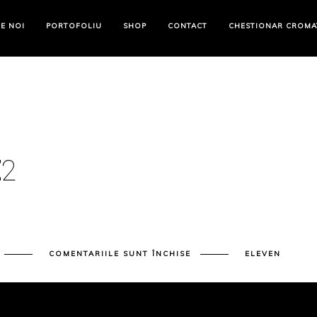
E NOI
PORTOFOLIU
SHOP
CONTACT
CHESTIONAR CROMA
E
2
PENTRU
COMENTARIILE SUNT ÎNCHISE
ELEVEN
BLOG
POST
TITLE
2