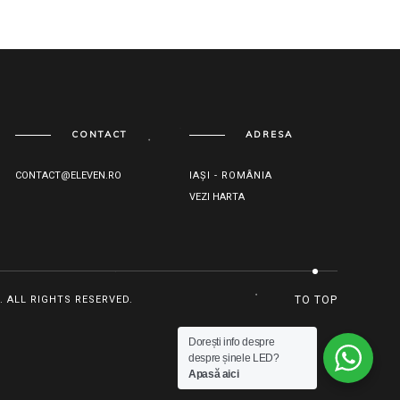
CONTACT
ADRESA
CONTACT@ELEVEN.RO
IAȘI - ROMÂNIA
VEZI HARTA
. ALL RIGHTS RESERVED.
TO TOP
Dorești info despre
despre șinele LED?
Apasă aici