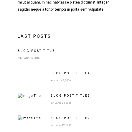
mi ut aliquam. In hac habitasse platea dictumst. Integer
sagittis neque a tortor tempor in porta sem vulputate.
LAST POSTS
BLOG POST
TITLE
1
februarie 16, 2016
BLOG POST
TITLE
4
februarie 7, 2016
BLOG POST
TITLE
3
ianuarie 25, 2016
BLOG POST
TITLE
2
ianuarie 12, 2016