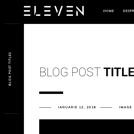
HOME
DESPR
BLOG POST TITLE2
BLOG POST
TITL
IANUARIE 12, 2016
IMAGE