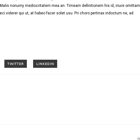
. Malis nonumy mediocritatem mea an. Timeam definitionem his id, iriure omittam
eci viderer qui ut, at habeo facer solet usu. Pri choro pertinax indoctum ne, ad