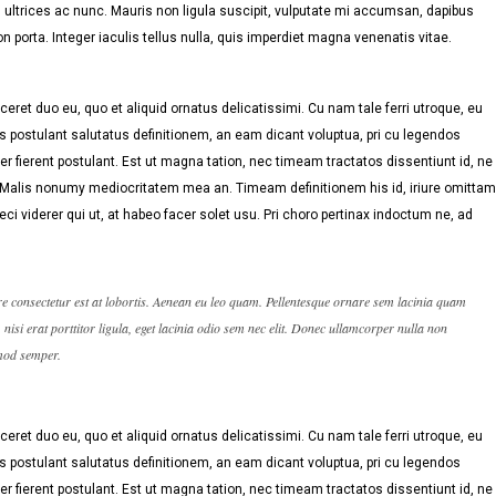
ultrices ac nunc. Mauris non ligula suscipit, vulputate mi accumsan, dapibus
n porta. Integer iaculis tellus nulla, quis imperdiet magna venenatis vitae.
eret duo eu, quo et aliquid ornatus delicatissimi. Cu nam tale ferri utroque, eu
s postulant salutatus definitionem, an eam dicant voluptua, pri cu legendos
r fierent postulant. Est ut magna tation, nec timeam tractatos dissentiunt id, ne
. Malis nonumy mediocritatem mea an. Timeam definitionem his id, iriure omittam
eci viderer qui ut, at habeo facer solet usu. Pri choro pertinax indoctum ne, ad
re consectetur est at lobortis. Aenean eu leo quam. Pellentesque ornare sem lacinia quam
isi erat porttitor ligula, eget lacinia odio sem nec elit. Donec ullamcorper nulla non
smod semper.
eret duo eu, quo et aliquid ornatus delicatissimi. Cu nam tale ferri utroque, eu
s postulant salutatus definitionem, an eam dicant voluptua, pri cu legendos
r fierent postulant. Est ut magna tation, nec timeam tractatos dissentiunt id, ne