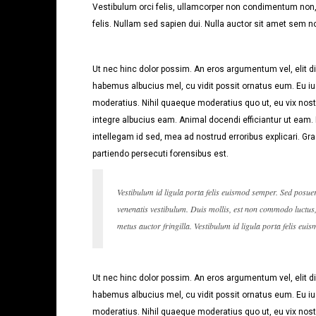
Vestibulum orci felis, ullamcorper non condimentum non, 
felis. Nullam sed sapien dui. Nulla auctor sit amet sem no
Ut nec hinc dolor possim. An eros argumentum vel, elit dic
habemus albucius mel, cu vidit possit ornatus eum. Eu iu
moderatius. Nihil quaeque moderatius quo ut, eu vix noste
integre albucius eam. Animal docendi efficiantur ut eam
intellegam id sed, mea ad nostrud erroribus explicari. Gra
partiendo persecuti forensibus est.
Vestibulum id ligula porta felis euismod semper. Sed posue
venenatis vestibulum. Duis mollis, est non commodo luctus, n
metus auctor fringilla. Vestibulum id ligula porta felis eui
Ut nec hinc dolor possim. An eros argumentum vel, elit dic
habemus albucius mel, cu vidit possit ornatus eum. Eu iu
moderatius. Nihil quaeque moderatius quo ut, eu vix noste